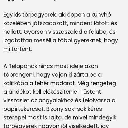
Egy kis törpegyerek, aki éppen a kunyhó
közelében játszadozott, mindent látott és
hallott. Gyorsan visszaszalad a faluba, és
izgatottan meséli a többi gyereknek, hogy
mi történt.
A Télapónak nincs most ideje azon
töprengeni, hogy vajon ki zárta be a
kalitkába a fehér madarat. Még rengeteg
ajándékot kell előkészítenie! Tüstént
visszasiet az angyalokhoz és felolvassa a
papírtekercset. Bizony sok-sok kérés
szerepel most is rajta, de mivel mindegyik
törpegyerek nagyon jól viselkedett, így