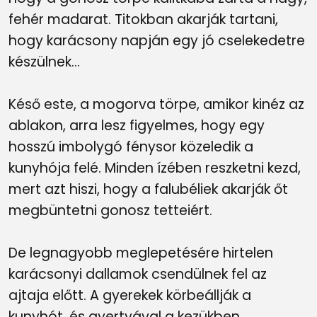
fehér madarat. Titokban akarják tartani,
hogy karácsony napján egy jó cselekedetre
készülnek...
Késő este, a mogorva törpe, amikor kinéz az
ablakon, arra lesz figyelmes, hogy egy
hosszú imbolygó fénysor közeledik a
kunyhója felé. Minden ízében reszketni kezd,
mert azt hiszi, hogy a falubéliek akarják őt
megbüntetni gonosz tetteiért.
De legnagyobb meglepetésére hirtelen
karácsonyi dallamok csendülnek fel az
ajtaja előtt. A gyerekek körbeállják a
kunyhót, és gyertyával a kezükben