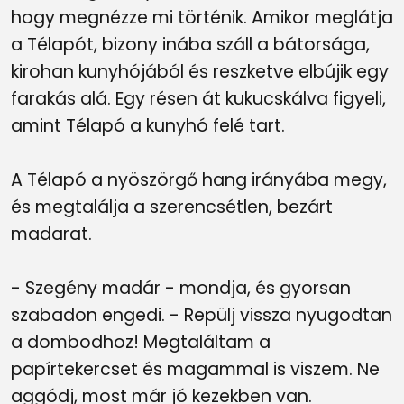
hogy megnézze mi történik. Amikor meglátja
a Télapót, bizony inába száll a bátorsága,
kirohan kunyhójából és reszketve elbújik egy
farakás alá. Egy résen át kukucskálva figyeli,
amint Télapó a kunyhó felé tart.
A Télapó a nyöszörgő hang irányába megy,
és megtalálja a szerencsétlen, bezárt
madarat.
- Szegény madár - mondja, és gyorsan
szabadon engedi. - Repülj vissza nyugodtan
a dombodhoz! Megtaláltam a
papírtekercset és magammal is viszem. Ne
aggódj, most már jó kezekben van.