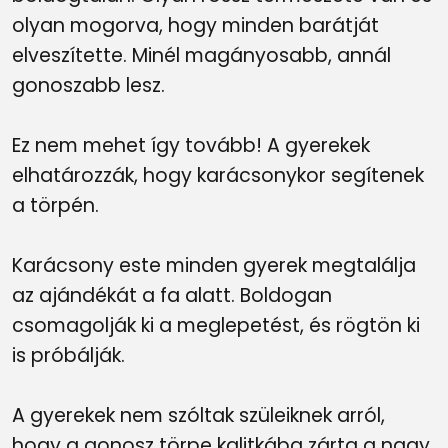
olyan mogorva, hogy minden barátját
elveszítette. Minél magányosabb, annál
gonoszabb lesz.
Ez nem mehet így tovább! A gyerekek
elhatározzák, hogy karácsonykor segítenek
a törpén.
Karácsony este minden gyerek megtalálja
az ajándékát a fa alatt. Boldogan
csomagolják ki a meglepetést, és rögtön ki
is próbálják.
A gyerekek nem szóltak szüleiknek arról,
hogy a gonosz törpe kalitkába zárta a nagy,