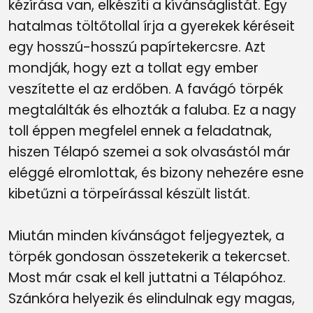
kézírása van, elkészíti a kívánságlistát. Egy
hatalmas töltőtollal írja a gyerekek kéréseit
egy hosszú-hosszú papírtekercsre. Azt
mondják, hogy ezt a tollat egy ember
veszítette el az erdőben. A favágó törpék
megtalálták és elhozták a faluba. Ez a nagy
toll éppen megfelel ennek a feladatnak,
hiszen Télapó szemei a sok olvasástól már
eléggé elromlottak, és bizony nehezére esne
kibetűzni a törpeírással készült listát.
Miután minden kívánságot feljegyeztek, a
törpék gondosan összetekerik a tekercset.
Most már csak el kell juttatni a Télapóhoz.
Szánkóra helyezik és elindulnak egy magas,