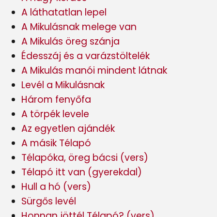
A láthatatlan lepel
A Mikulásnak melege van
A Mikulás öreg szánja
Édesszáj és a varázstöltelék
A Mikulás manói mindent látnak
Levél a Mikulásnak
Három fenyőfa
A törpék levele
Az egyetlen ajándék
A másik Télapó
Télapóka, öreg bácsi (vers)
Télapó itt van (gyerekdal)
Hull a hó (vers)
Sürgős levél
Honnan jöttél Télapó? (vers)