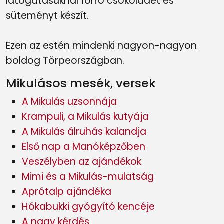
látogatásuknál forró csokoládét és
süteményt készít.
Ezen az estén mindenki nagyon-nagyon
boldog Törpeországban.
Mikulásos mesék, versek
A Mikulás uzsonnája
Krampuli, a Mikulás kutyája
A Mikulás álruhás kalandja
Első nap a Manóképzőben
Veszélyben az ajándékok
Mimi és a Mikulás-mulatság
Aprótalp ajándéka
Hókabukki gyógyító kencéje
A nagy kérdés