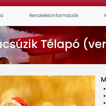
ia
Rendelési információk
csúzik Télapó (ve
M