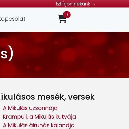
Írjon nekünk →
0
Kapcsolat
rs)
ikulásos mesék, versek
A Mikulás uzsonnája
Krampuli, a Mikulás kutyája
A Mikulás álruhás kalandja