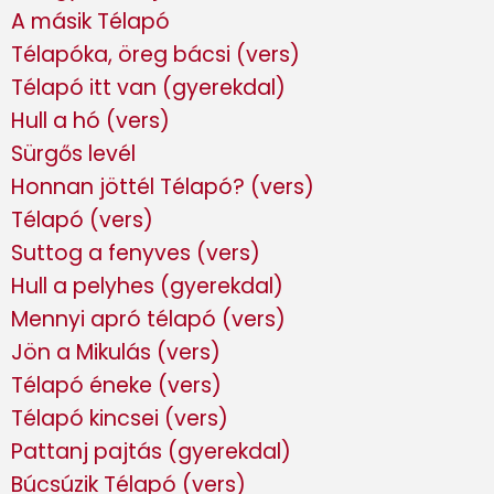
A másik Télapó
Télapóka, öreg bácsi (vers)
Télapó itt van (gyerekdal)
Hull a hó (vers)
Sürgős levél
Honnan jöttél Télapó? (vers)
Télapó (vers)
Suttog a fenyves (vers)
Hull a pelyhes (gyerekdal)
Mennyi apró télapó (vers)
Jön a Mikulás (vers)
Télapó éneke (vers)
Télapó kincsei (vers)
Pattanj pajtás (gyerekdal)
Búcsúzik Télapó (vers)