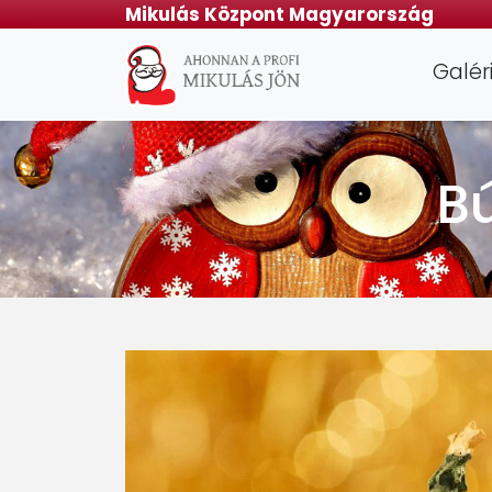
Mikulás Központ Magyarország
Galér
Bú