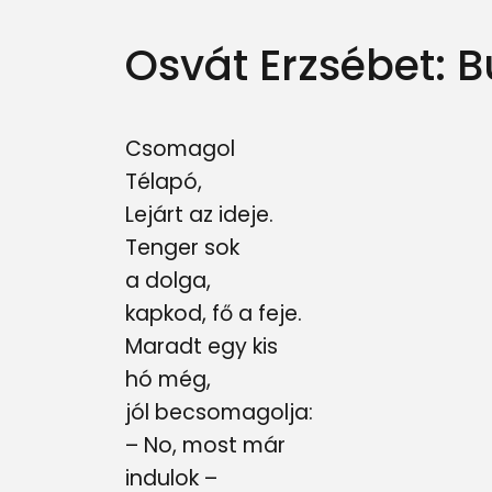
Osvát Erzsébet: 
Csomagol
Télapó,
Lejárt az ideje.
Tenger sok
a dolga,
kapkod, fő a feje.
Maradt egy kis
hó még,
jól becsomagolja:
– No, most már
indulok –