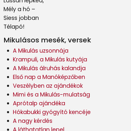
Lassan lépked,
Mély a hó –
Siess jobban
Télapó!
Mikulásos mesék, versek
A Mikulás uzsonnája
Krampuli, a Mikulás kutyája
A Mikulás álruhás kalandja
Első nap a Manóképzőben
Veszélyben az ajándékok
Mimi és a Mikulás-mulatság
Aprótalp ajándéka
Hókabukki gyógyító kencéje
A nagy kérdés
A láthatatlan lepel