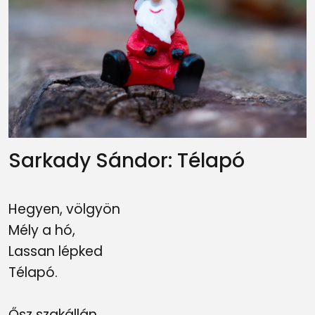
Sarkady Sándor: Télapó
Hegyen, völgyön
Mély a hó,
Lassan lépked
Télapó.
Ősz szakállán