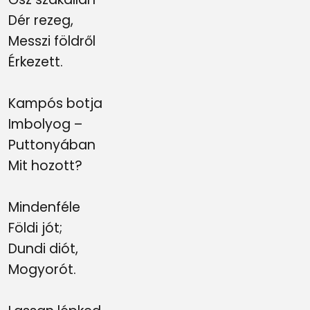
Dér rezeg,
Messzi földről
Érkezett.
Kampós botja
Imbolyog –
Puttonyában
Mit hozott?
Mindenféle
Földi jót;
Dundi diót,
Mogyorót.