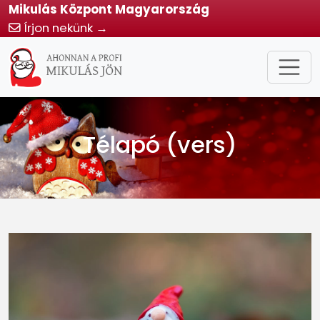
Mikulás Központ Magyarország
Írjon nekünk →
Télapó (vers)