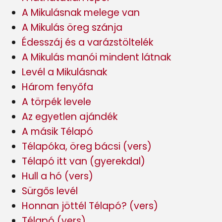
A Mikulásnak melege van
A Mikulás öreg szánja
Édesszáj és a varázstöltelék
A Mikulás manói mindent látnak
Levél a Mikulásnak
Három fenyőfa
A törpék levele
Az egyetlen ajándék
A másik Télapó
Télapóka, öreg bácsi (vers)
Télapó itt van (gyerekdal)
Hull a hó (vers)
Sürgős levél
Honnan jöttél Télapó? (vers)
Télapó (vers)